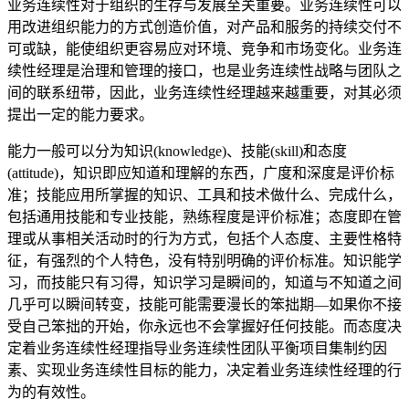
业务连续性对于组织的生存与发展至关重要。业务连续性可以
用改进组织能力的方式创造价值，对产品和服务的持续交付不
可或缺，能使组织更容易应对环境、竞争和市场变化。业务连
续性经理是治理和管理的接口，也是业务连续性战略与团队之
间的联系纽带，因此，业务连续性经理越来越重要，对其必须
提出一定的能力要求。
能力一般可以分为知识(knowledge)、技能(skill)和态度
(attitude)，知识即应知道和理解的东西，广度和深度是评价标
准；技能应用所掌握的知识、工具和技术做什么、完成什么，
包括通用技能和专业技能，熟练程度是评价标准；态度即在管
理或从事相关活动时的行为方式，包括个人态度、主要性格特
征，有强烈的个人特色，没有特别明确的评价标准。知识能学
习，而技能只有习得，知识学习是瞬间的，知道与不知道之间
几乎可以瞬间转变，技能可能需要漫长的笨拙期—如果你不接
受自己笨拙的开始，你永远也不会掌握好任何技能。而态度决
定着业务连续性经理指导业务连续性团队平衡项目集制约因
素、实现业务连续性目标的能力，决定着业务连续性经理的行
为的有效性。