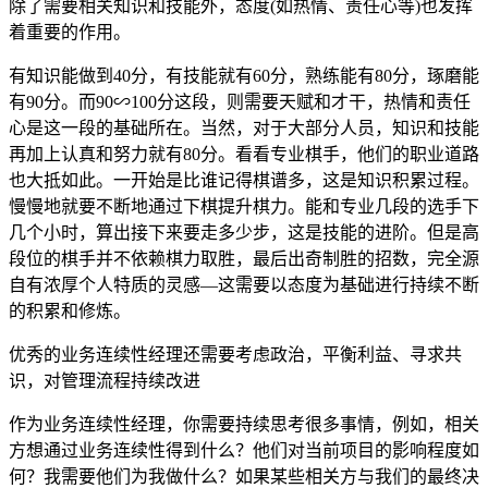
除了需要相关知识和技能外，态度(如热情、责任心等)也发挥
着重要的作用。
有知识能做到40分，有技能就有60分，熟练能有80分，琢磨能
有90分。而90∽100分这段，则需要天赋和才干，热情和责任
心是这一段的基础所在。当然，对于大部分人员，知识和技能
再加上认真和努力就有80分。看看专业棋手，他们的职业道路
也大抵如此。一开始是比谁记得棋谱多，这是知识积累过程。
慢慢地就要不断地通过下棋提升棋力。能和专业几段的选手下
几个小时，算出接下来要走多少步，这是技能的进阶。但是高
段位的棋手并不依赖棋力取胜，最后出奇制胜的招数，完全源
自有浓厚个人特质的灵感—这需要以态度为基础进行持续不断
的积累和修炼。
优秀的业务连续性经理还需要考虑政治，平衡利益、寻求共
识，对管理流程持续改进
作为业务连续性经理，你需要持续思考很多事情，例如，相关
方想通过业务连续性得到什么？他们对当前项目的影响程度如
何？我需要他们为我做什么？如果某些相关方与我们的最终决