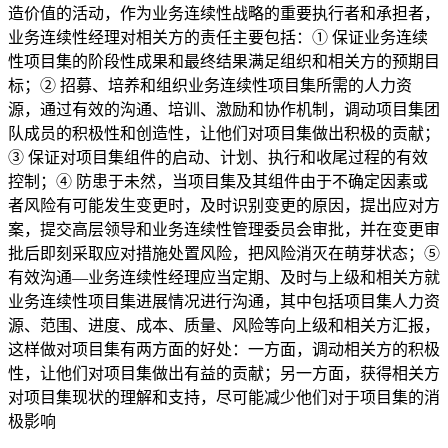
造价值的活动，作为业务连续性战略的重要执行者和承担者，
业务连续性经理对相关方的责任主要包括：① 保证业务连续
性项目集的阶段性成果和最终结果满足组织和相关方的预期目
标；② 招募、培养和组织业务连续性项目集所需的人力资
源，通过有效的沟通、培训、激励和协作机制，调动项目集团
队成员的积极性和创造性，让他们对项目集做出积极的贡献；
③ 保证对项目集组件的启动、计划、执行和收尾过程的有效
控制；④ 防患于未然，当项目集及其组件由于不确定因素或
者风险有可能发生变更时，及时识别变更的原因，提出应对方
案，提交高层领导和业务连续性管理委员会审批，并在变更审
批后即刻采取应对措施处置风险，把风险消灭在萌芽状态；⑤
有效沟通—业务连续性经理应当定期、及时与上级和相关方就
业务连续性项目集进展情况进行沟通，其中包括项目集人力资
源、范围、进度、成本、质量、风险等向上级和相关方汇报，
这样做对项目集有两方面的好处：一方面，调动相关方的积极
性，让他们对项目集做出有益的贡献；另一方面，获得相关方
对项目集现状的理解和支持，尽可能减少他们对于项目集的消
极影响