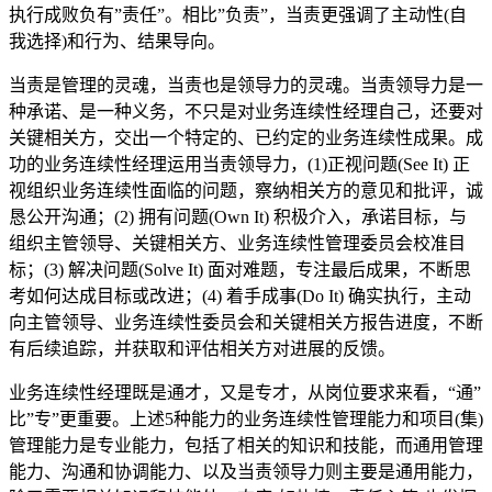
执行成败负有”责任”。相比”负责”，当责更强调了主动性(自
我选择)和行为、结果导向。
当责是管理的灵魂，当责也是领导力的灵魂。当责领导力是一
种承诺、是一种义务，不只是对业务连续性经理自己，还要对
关键相关方，交出一个特定的、已约定的业务连续性成果。成
功的业务连续性经理运用当责领导力，(1)正视问题(See It) 正
视组织业务连续性面临的问题，察纳相关方的意见和批评，诚
恳公开沟通；(2) 拥有问题(Own It) 积极介入，承诺目标，与
组织主管领导、关键相关方、业务连续性管理委员会校准目
标；(3) 解决问题(Solve It) 面对难题，专注最后成果，不断思
考如何达成目标或改进；(4) 着手成事(Do It) 确实执行，主动
向主管领导、业务连续性委员会和关键相关方报告进度，不断
有后续追踪，并获取和评估相关方对进展的反馈。
业务连续性经理既是通才，又是专才，从岗位要求来看，“通”
比”专”更重要。上述5种能力的业务连续性管理能力和项目(集)
管理能力是专业能力，包括了相关的知识和技能，而通用管理
能力、沟通和协调能力、以及当责领导力则主要是通用能力，