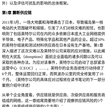
外）以及评估可扰乱的影响的总体框架。
第1章 震断供应链
2011年3月，一场大地震和海啸袭击了日本，导致福岛第一核
电站的大范围破坏和熔毁，引发了人们对核灾难的担忧，也影
响到了包括英特尔公司在内的众多依赖日本庞大工业网络提供
半导体、电子产品、特殊化学品和其他产品的企业。超过50%
的英特尔组装和测试材料供应商在日本设有生产基地。第1章
深入描述了这次灾难以及英特尔公司采取的应对措施，以此阐
明在大扰乱（disruptions）面前企业面临的诸多问题以及可以
采取的各种办法。为应对该事件，英特尔公司启动了总部紧急
运营中心（CEOC），……，英特尔的业务连续性行动持续了
6个月，整体运营回归正常，而筑波办公室的完全修复用了10
个月。（英特尔公司的具体应对过程将在读书笔记的下一部分
案例介绍中详述）
从单个企业角度看，供应链就是供应商、次级供应商和服务商
组成的网络，这一章结尾简要地介绍了观察供应链风险的5个
视角（也是组成供应链的5个方面）：