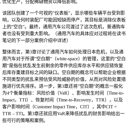
优化生产，分配稀缺物资以降低影响。
该团队创建了一个可视的”仪表板”，显示哪些车辆平台受到影
响，以及何时装配厂可能因短缺而停产，其目标是消除仪表板
上的”空白”。最终，通用汽车公司渡过了这次危机，普通购车
者也没有受到重大影响。（通用汽车的具体应对过程将在读书
笔记的下一部分案例介绍中详述）
整体而言，第3章讨论了通用汽车如何处理日本危机，以及通
用汽车对于所谓”空白期”（white-space）的管理，这里的”空白
期”是指在扰乱发生前剩余的零件供应库存水平和供应链恢复
后库存重建目标之间的缺口。空白期的概念可以帮助企业根据
不同类型的扰乱来预估受风险威胁的价值，从而对风险处置措
施进行优先排序。进一步，第3章还将”空白期”的概念一般化
为4个衡量指标：风险价值（VaR）、影响发生时间（Time-to-
Impact，TTI）、恢复时间（Time-to-Recovery，TTR），以及
客户影响时间（Customer Impact Time，CIT），其中CIT =
TTR – TTI。第3章还就应用VaR来降低扰乱的财务影响给出一
些可行的策略和案例。