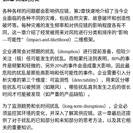
各种各样的问题都会影响供应链，第2章快速地介绍了当今企
业面临的各种不同的灾难，包括自然灾害、故意破坏和创造性
破坏等。每种灾难的发生频率和对供应链的影响程度各有不
同，这一章介绍了经常被用来对风险进行分类和排序的”影响
—可能性”（impact-and-likelihood）二维框架。
企业通常会对预期的扰乱（disruption）进行提前准备，但较少
关注（极）低可能发生的扰乱。而帕累托法则表明，80%的事
件是频繁和轻微的，另外20%的事件会造成重大影响，因此最
危险的扰乱是那些高影响和低可能性的事件。企业需要引入分
析灾难的第三个维度：可监测性（detectability），用来区分哪
些扰乱可以被预测（如飓风），哪些扰乱直到发生之后的很长
时间才可能被发现（如严重的产品缺陷）。
为了监测趋势和长时间扰乱（long-term disruptions），企业必
须监控其环境的变化，并深入了解其供应链。这一章最后还提
供了对于扰乱的已知部分和未知部分的思考方法，以及其它相
关的重要知识。