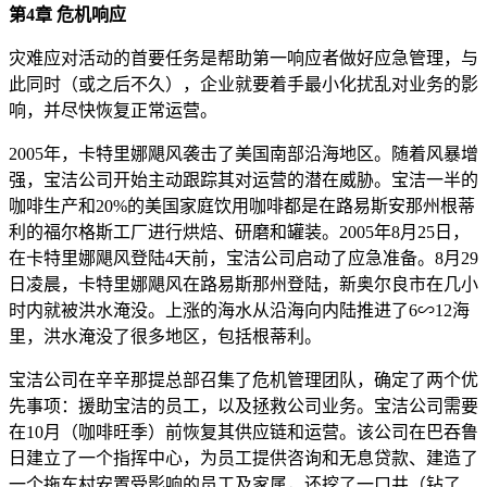
第4章 危机响应
灾难应对活动的首要任务是帮助第一响应者做好应急管理，与
此同时（或之后不久），企业就要着手最小化扰乱对业务的影
响，并尽快恢复正常运营。
2005年，卡特里娜飓风袭击了美国南部沿海地区。随着风暴增
强，宝洁公司开始主动跟踪其对运营的潜在威胁。宝洁一半的
咖啡生产和20%的美国家庭饮用咖啡都是在路易斯安那州根蒂
利的福尔格斯工厂进行烘焙、研磨和罐装。2005年8月25日，
在卡特里娜飓风登陆4天前，宝洁公司启动了应急准备。8月29
日凌晨，卡特里娜飓风在路易斯那州登陆，新奥尔良市在几小
时内就被洪水淹没。上涨的海水从沿海向内陆推进了6∽12海
里，洪水淹没了很多地区，包括根蒂利。
宝洁公司在辛辛那提总部召集了危机管理团队，确定了两个优
先事项：援助宝洁的员工，以及拯救公司业务。宝洁公司需要
在10月（咖啡旺季）前恢复其供应链和运营。该公司在巴吞鲁
日建立了一个指挥中心，为员工提供咨询和无息贷款、建造了
一个拖车村安置受影响的员工及家属，还挖了一口井（钻了