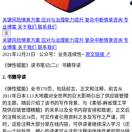
关键风险情景方案
应对与治理能力提升
复杂中断情景咨询
专
业博客
关于我们
联系我们
☰
关键风险情景方案
应对与治理能力提升
复杂中断情景咨询
专
业博客
关于我们
联系我们
2021年12月21日
·
公众号：业务连续性+
原文链接 ↗
《弹性赋能》读书笔记(二)：书籍导读
2. 书籍导读
《弹性赋能》全书370页，包括前言，正文和注释，前言从
2011年日本3.11大地震对全世界的巨大影响引出了供应链管理
的主题，随后介绍了该书的写作背景、与《柔韧-麻省理工学
院供应链管理精髓》的关系以及全书内容安排和致谢；正文后
的注释长达34页，可见作者引用资料之多及写作之严谨，同
时，这些注释大部分是在线内容，可供读者继续深入学习（还
有一个好处是，细心的读者可从这些注释中体味作者的部分研