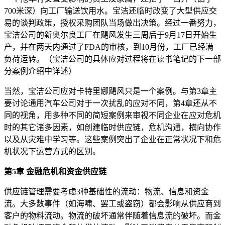
700米深）向工厂输送饮用水。宝洁还临时改变了大型供应交
易的谈判政策，授权采购团队当场做出决策。经过一番努力，
宝洁公司的新奥尔良工厂在飓风发生三周后于9月17日开始生
产，并在两天内通过了FDA的审核，到10月份，工厂已经满
负荷运转。（宝洁公司的具体应对过程将在读书笔记的下一部
分案例介绍中详述）
当然，宝洁公司应对卡特里娜飓风只是一个案例。与第3章主
要讨论通用汽车公司对于一次扰乱的应对不同，第4章还从不
同的视角，用多种不同的简短案例来审视不同企业在应对危机
时的其它诸多因素，如创建临时供应链，危机沟通，横向协作
以及从灾难中学习等。这些案例突出了企业在正常状况下和危
机状况下运营方式的区别。
第5章 金融危机和资金供应链
供应链管理需要考虑3种基础性的流动：物流、信息和资金
流。大多数事件（如海啸、罢工或盗窃）都会影响从供应商到
客户的物料流动。物流的破坏通常伴随着信息流的破坏。而金