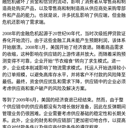
融危机破坏了资金和信贷的流动，影响了消费者从零售商和制
造商处购买产品，以及零售商和制制造商从供应商处采购零部
件和产品的能力。也就是说，许多扰乱影响了供应端，但金融
危机还影响了需求端。
2008年的金融危机起源于20世纪90年代，当时次级抵押贷款证
券化开始流行。由于这些金融工具未能产生预期利润，该体系
开始崩溃。2008年1月，美国开始了经济衰退。随着商品需求
的收缩，这种影响在供应链的上游传递并放大。而随着采购预
测变得不可靠，企业开始”节衣缩食”转向了求生模式。进一
步，企业成本削减影响了物流需求模式。托运人开始选择较小
的订单规模，以避免高库存水平，并将客户不付款的风险降至
最低。最终，资金供应扰乱和需求下降，供应链中的企业必须
考虑供应商和客户破产的风险及解决方案。
等到了2009年6月，美国的经济衰退已经结束。然而，由于整
个供应链中的供应商都没有为增长做好准备，因此在反弹期间
管理业务仍很困难。企业需要考虑供应基础的稳定性和长期关
系。此外，企业的财务和供应链部门更加密切地合作，以提高
客户对付款条件以及供应商付款条件的遵守程度。