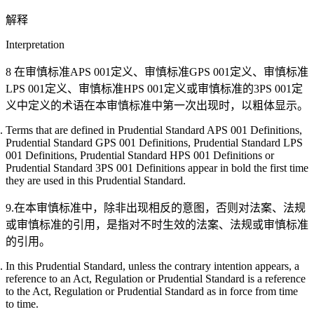
解释
Interpretation
8 在审慎标准APS 001定义、审慎标准GPS 001定义、审慎标准
LPS 001定义、审慎标准HPS 001定义或审慎标准的3PS 001定
义中定义的术语在本审慎标准中第一次出现时，以粗体显示。
Terms that are defined in Prudential Standard APS 001 Definitions,
Prudential Standard GPS 001 Definitions, Prudential Standard LPS
001 Definitions, Prudential Standard HPS 001 Definitions or
Prudential Standard 3PS 001 Definitions appear in bold the first time
they are used in this Prudential Standard.
9.在本审慎标准中，除非出现相反的意图，否则对法案、法规
或审慎标准的引用，是指对不时生效的法案、法规或审慎标准
的引用。
In this Prudential Standard, unless the contrary intention appears, a
reference to an Act, Regulation or Prudential Standard is a reference
to the Act, Regulation or Prudential Standard as in force from time
to time.