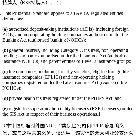
持牌人（RSE持牌人）。[1]
This Prudential Standard applies to all APRA-regulated entities
defined as:
(a) authorised deposit-taking institutions (ADIs), including foreign
ADIs, and non-operating holding companies authorised under the
Banking Act (authorised banking NOHCs);
(b) general insurers, including Category C insurers, non-operating
holding companies authorised under the Insurance Act (authorised
insurance NOHCs) and parent entities of Level 2 insurance groups;
(c) life companies, including friendly societies, eligible foreign life
insurance companies (EFLICs) and non-operating holding
companies registered under the Life Insurance Act (registered life
NOHCs);
(d) private health insurers registered under the PHIPS Act; and
(e) registrable superannuation entity licensees (RSE licensees) under
the SIS Act in respect of their business operations.1
3.本审慎标准对外国ADI、C类保险公司和EFLIC施加的义
务，或与之相关的义务，仅适用于该实体的澳大利亚分支运营