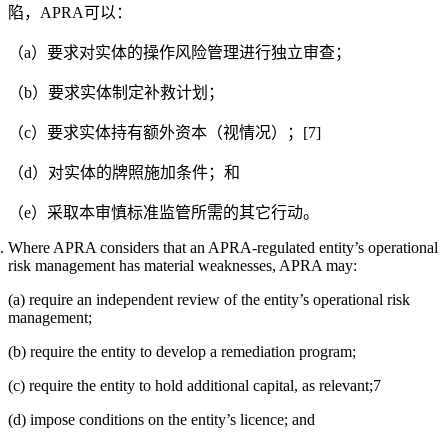
陷，APRA可以：
（a）要求对实体的操作风险管理进行独立审查；
（b）要求实体制定补救计划；
（c）要求实体持有额外资本（视情况）；[7]
（d）对实体的牌照施加条件；和
（e）采取本审慎标准监管所需的其它行动。
Where APRA considers that an APRA-regulated entity’s operational
risk management has material weaknesses, APRA may:
(a) require an independent review of the entity’s operational risk
management;
(b) require the entity to develop a remediation program;
(c) require the entity to hold additional capital, as relevant;7
(d) impose conditions on the entity’s licence; and