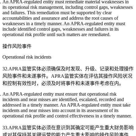
An APRA-regulated entity must remediate material weaknesses in
its operational risk management, including control gaps, weaknesses
and failures. This remediation must be supported by clear
accountabilities and assurance and address the root causes of
weaknesses in a timely manner. An APRA-regulated entity must
include identified control gaps, weaknesses and failures in its
operational risk profile until such matters are remediated.
操作风险事件
Operational risk incidents
32.APRA监管实体必须确保及时发现、升级、记录和处理操作
风险事件和未遂事件。APRA监管实体在评估其操作风险状况
和控制有效性时，必须及时将事件和未遂事件考虑在内。
An APRA-regulated entity must ensure that operational risk
incidents and near misses are identified, escalated, recorded and
addressed in a timely manner. An APRA-regulated entity must take
incidents and near misses into account in its assessment of its
operational risk profile and control effectiveness in a timely manner.
33.APRA监管实体必须在意识到其确定可能产生重大财务影响
或对其保持其关键运营的能力产生重大影响的操作风险事件