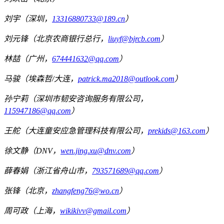
刘宇（深圳，
13316880733@189.cn
）
刘元锋（北京农商银行总行，
liuyf@bjrcb.com
）
林喆（广州，
674441632@qq.com
）
马骏（埃森哲/大连，
patrick.ma2018@outlook.com
）
孙宁莉（深圳市韧安咨询服务有限公司，
115947186@qq.com
）
王舵（大连童安应急管理科技有限公司，
prekids@163.com
）
徐文静（DNV，
wen.jing.xu@dnv.com
）
薛春娟（浙江省舟山市，
793571689@qq.com
）
张锋（北京，
zhangfeng76@wo.cn
）
周可政（上海，
wikikivv@gmail.com
）