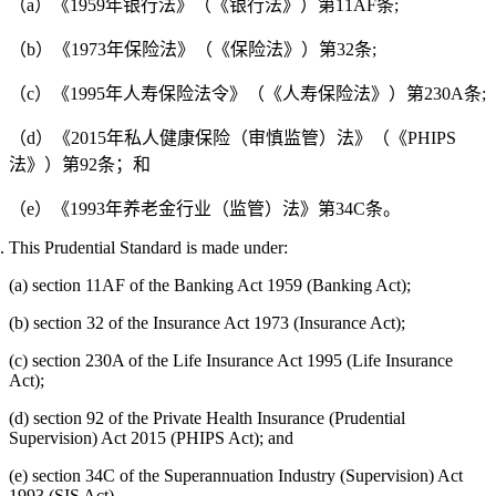
（a）《1959年银行法》（《银行法》）第11AF条;
（b）《1973年保险法》（《保险法》）第32条;
（c）《1995年人寿保险法令》（《人寿保险法》）第230A条;
（d）《2015年私人健康保险（审慎监管）法》（《PHIPS
法》）第92条；和
（e）《1993年养老金行业（监管）法》第34C条。
This Prudential Standard is made under:
(a) section 11AF of the Banking Act 1959 (Banking Act);
(b) section 32 of the Insurance Act 1973 (Insurance Act);
(c) section 230A of the Life Insurance Act 1995 (Life Insurance
Act);
(d) section 92 of the Private Health Insurance (Prudential
Supervision) Act 2015 (PHIPS Act); and
(e) section 34C of the Superannuation Industry (Supervision) Act
1993 (SIS Act).