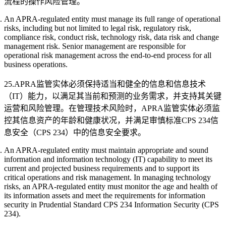
流程的操作风险管理。
An APRA-regulated entity must manage its full range of operational
risks, including but not limited to legal risk, regulatory risk,
compliance risk, conduct risk, technology risk, data risk and change
management risk. Senior management are responsible for
operational risk management across the end-to-end process for all
business operations.
25.APRA监管实体必须保持适当和健全的信息和信息技术
（IT）能力，以满足其当前和预测的业务需求，并支持其关键
运营和风险管理。在管理技术风险时，APRA监管实体必须监
控其信息资产的年龄和健康状况，并满足审慎标准CPS 234信
息安全（CPS 234）中的信息安全要求。
An APRA-regulated entity must maintain appropriate and sound
information and information technology (IT) capability to meet its
current and projected business requirements and to support its
critical operations and risk management. In managing technology
risks, an APRA-regulated entity must monitor the age and health of
its information assets and meet the requirements for information
security in Prudential Standard CPS 234 Information Security (CPS
234).