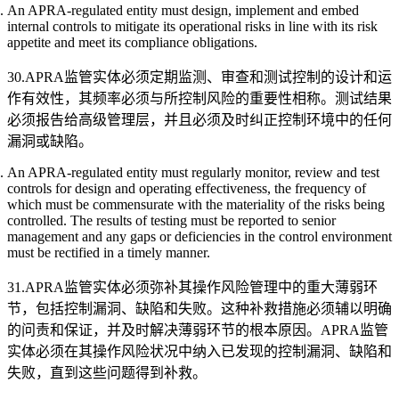
An APRA-regulated entity must design, implement and embed
internal controls to mitigate its operational risks in line with its risk
appetite and meet its compliance obligations.
30.APRA监管实体必须定期监测、审查和测试控制的设计和运
作有效性，其频率必须与所控制风险的重要性相称。测试结果
必须报告给高级管理层，并且必须及时纠正控制环境中的任何
漏洞或缺陷。
An APRA-regulated entity must regularly monitor, review and test
controls for design and operating effectiveness, the frequency of
which must be commensurate with the materiality of the risks being
controlled. The results of testing must be reported to senior
management and any gaps or deficiencies in the control environment
must be rectified in a timely manner.
31.APRA监管实体必须弥补其操作风险管理中的重大薄弱环
节，包括控制漏洞、缺陷和失败。这种补救措施必须辅以明确
的问责和保证，并及时解决薄弱环节的根本原因。APRA监管
实体必须在其操作风险状况中纳入已发现的控制漏洞、缺陷和
失败，直到这些问题得到补救。