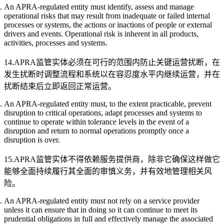
An APRA-regulated entity must identify, assess and manage
operational risks that may result from inadequate or failed internal
processes or systems, the actions or inactions of people or external
drivers and events. Operational risk is inherent in all products,
activities, processes and systems.
14.APRA监管实体必须在可行的范围内防止关键运营扰断，在
发生扰断时调整流程和系统以在容忍度水平内继续运营，并在
扰断结束后立即返回正常运营。
An APRA-regulated entity must, to the extent practicable, prevent
disruption to critical operations, adapt processes and systems to
continue to operate within tolerance levels in the event of a
disruption and return to normal operations promptly once a
disruption is over.
15.APRA监管实体不得依赖服务提供商，除非它确保这样做它
能够全面持续履行其全面的审慎义务，并有效地管理相关风
险。
An APRA-regulated entity must not rely on a service provider
unless it can ensure that in doing so it can continue to meet its
prudential obligations in full and effectively manage the associated