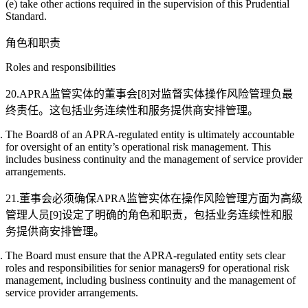
(e) take other actions required in the supervision of this Prudential
Standard.
角色和职责
Roles and responsibilities
20.APRA监管实体的董事会[8]对监督实体操作风险管理负最
终责任。这包括业务连续性和服务提供商安排管理。
The Board8 of an APRA-regulated entity is ultimately accountable
for oversight of an entity’s operational risk management. This
includes business continuity and the management of service provider
arrangements.
21.董事会必须确保APRA监管实体在操作风险管理方面为高级
管理人员[9]设定了明确的角色和职责，包括业务连续性和服
务提供商安排管理。
The Board must ensure that the APRA-regulated entity sets clear
roles and responsibilities for senior managers9 for operational risk
management, including business continuity and the management of
service provider arrangements.