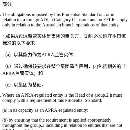
部分。
The obligations imposed by this Prudential Standard on, or in
relation to, a foreign ADI, a Category C insurer and an EFLIC apply
only in relation to the Australian branch operations of that entity.
4.如果APRA监管实体是集团的牵头方，[2]则必须遵守本审慎
标准的以下要求：
（a）以其能力作为APRA监管实体；
（b）通过确保该要求在整个集团适当应用，[3]包括相关的非
APRA监管实体；和
（c）以集团为基础。
Where an APRA-regulated entity is the Head of a group,2 it must
comply with a requirement of this Prudential Standard:
(a) in its capacity as an APRA-regulated entity;
(b) by ensuring that the requirement is applied appropriately
throughout the group,3 including in relation to entities that are not