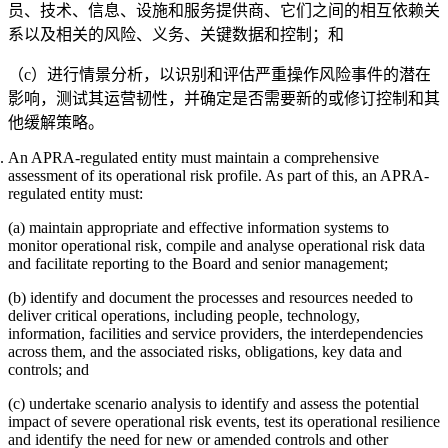
员、技术、信息、设施和服务提供商、它们之间的相互依赖关
系以及相关的风险、义务、关键数据和控制；和
（c）进行情景分析，以识别和评估严重操作风险事件的潜在
影响，测试其运营韧性，并确定是否需要新的或修订控制和其
他缓解策略。
An APRA-regulated entity must maintain a comprehensive
assessment of its operational risk profile. As part of this, an APRA-
regulated entity must:
(a) maintain appropriate and effective information systems to
monitor operational risk, compile and analyse operational risk data
and facilitate reporting to the Board and senior management;
(b) identify and document the processes and resources needed to
deliver critical operations, including people, technology,
information, facilities and service providers, the interdependencies
across them, and the associated risks, obligations, key data and
controls; and
(c) undertake scenario analysis to identify and assess the potential
impact of severe operational risk events, test its operational resilience
and identify the need for new or amended controls and other