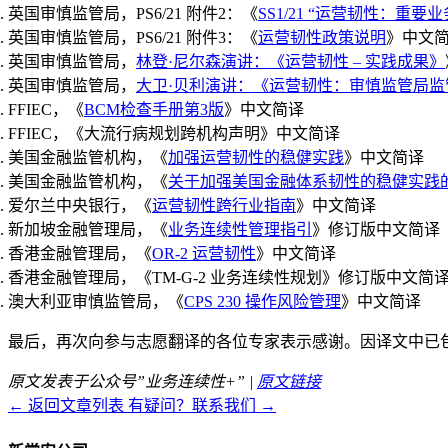
英国审慎监管局，PS6/21 附件2：《
SS1/21 “运营韧性：重
英国审慎监管局，PS6/21 附件3：《
运营韧性政策说明
》中文
英国审慎监管局，
林登·尼尔森演讲：《运营韧性 – 实践成果》
英国审慎监管局，
大卫·贝利演讲：《运营韧性：审慎监管局
FFIEC，《
BCM检查手册第3版
》中文简译
FFIEC，《大流行病规划跨机构声明》中文简译
美国金融监管机构，《
加强运营韧性的稳健实践
》中文简译
美国金融监管机构，《
关于加强美国金融体系韧性的稳健实践
爱尔兰中央银行，《
运营韧性跨行业指南
》中文简译
新加坡金融管理局，《
业务连续性管理指引
》修订版中文简译
香港金融管理局，《
OR-2 运营韧性
》中文简译
香港金融管理局，《TM-G-2 业务连续性规划》修订版中文简
澳大利亚审慎监管局，《
CPS 230 操作风险管理
》中文简译
最后，再次向参与志愿翻译的各位专家表示感谢。因译文中已
原文发表于公众号”业务连续性+” |
原文链接
← 返回文章列表
有疑问？联系我们 →