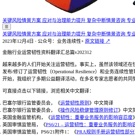
关键风险情景方案
应对与治理能力提升
复杂中断情景咨询
专
☰
关键风险情景方案
应对与治理能力提升
复杂中断情景咨询
专
2023年12月4日
·
公众号：业务连续性+
原文链接 ↗
金融行业运营韧性资料翻译汇总篇v202312
越来越多的人们开始关注运营韧性。事实上，虽然该领域还在
发布/修订了运营韧性（Operational Resilienc
开始，我组织了多期公益翻译活动，在多名专家志愿者的共同
可直接点击以下链接，浏览相关中文翻译：
巴塞尔银行监管委员会，《
运营韧性原则
》中文简译
巴塞尔银行监管委员会，《
操作风险稳健管理原则修订
》中文
英国金融监管机构，《
运营韧性：重要业务服务的影响容忍度
英国审慎监管局，《
PS6/21 – 运营韧性：重要业务服务的影响
英国审慎监管局，PS6/21附件1：《
PRA规则手册运营韧性部分