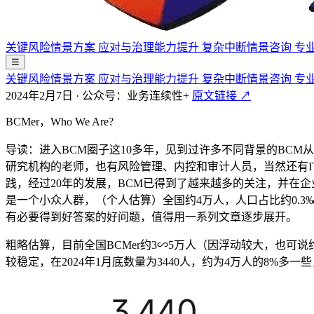
关键风险情景方案
应对与治理能力提升
复杂中断情景咨询
专
☰
关键风险情景方案
应对与治理能力提升
复杂中断情景咨询
专
2024年2月7日
·
公众号：业务连续性+
原文链接 ↗
BCMer，Who We Are?
导读：进入BCM圈子这10多年，见到过许多不同背景的BC
研究机构的老师，也有风险管理、内控和审计人员，当然还有IT
践，经过20年的发展，BCM已得到了越来越多的关注，并在企
是一个小众人群，（个人估算）全国约4万人，人口占比约0.3
有必要得到好答案的好问题，值得用一系列文章逐步展开。
粗略估算，目前全国BCMer约3∽5万人（因浮动较大，也可说约
较稳定，在2024年1月底数量为3440人，约为4万人的8