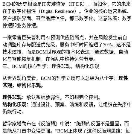
BCM的历史根源是IT灾难恢复（IT DR），而如今，它的未来
在于数字化韧性（Digital Resilience）。企业的核心运营系统、
客户接触界面、甚至品牌信任，都已数字化。这意味着：数字
停摆即业务停摆。
一家零售巨头曾利用AI预测供应链断点，并在风险发生前自
动调整库存与配送优先级，服务中断时间缩短了70%。这不是
技术炫技，而是BCM世界观的技术化表达：通过数据、自动
化与智能恢复机制，在混乱中维持运营节奏。
三、BCM的核心哲学：理性悲观，结构化乐观
从世界观角度看，BCM的哲学立场可以总结为八个字：
理性
悲观，结构化乐观。
理性悲观
：承认系统脆弱性，不幻想完全控制。
结构化乐观
：通过设计、预案、演练和反馈，让组织在失序中
仍能行动。
哲学家塔勒布在《反脆弱》中说：“脆弱的反面不是坚固，而
是能从打击中变得更强。“BCM正体现了这种反脆弱思维：每