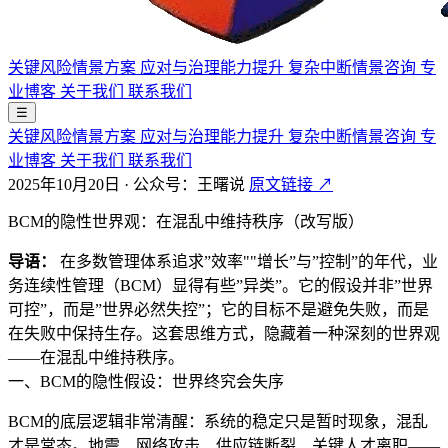
关键风险情景方案
应对与治理能力提升
复杂中断情景咨询
专
业博客
关于我们
联系我们
☰
关键风险情景方案
应对与治理能力提升
复杂中断情景咨询
专
业博客
关于我们
联系我们
2025年10月20日
·
公众号：王曙说
原文链接 ↗
BCM的隐性世界观：在混乱中维持秩序（改写版）
导语：
在多数管理体系追求”效率""增长”与”控制”的年代，业
务连续性管理（BCM）显得有些”异类”。它的假设并非”世界
可控”，而是”世界必然失控”；它的目标不是避免失败，而是
在失败中保持生存。这套思维方式，隐藏着一种深刻的世界观
——在混乱中维持秩序。
一、BCM的隐性假设：世界终究会失序
BCM的底层逻辑非常清醒：系统的稳定只是暂时现象，混乱
才是常态。地震、网络攻击、供应链断裂、关键人才离职——