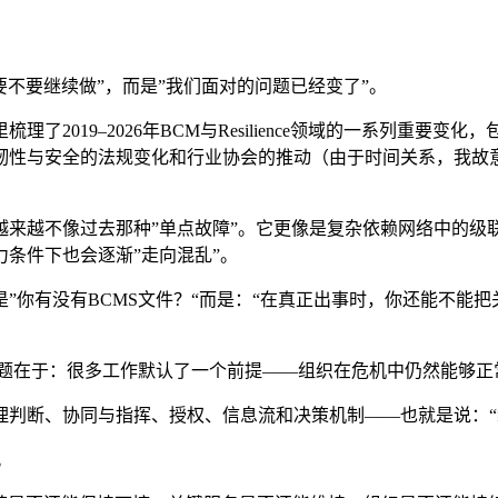
要不要继续做”，而是”我们面对的问题已经变了”。
2019–2026年BCM与Resilience领域的一系列重要变
韧性与安全的法规变化和行业协会的推动（由于时间关系，我故意
越来越不像过去那种”单点故障”。它更像是复杂依赖网络中的级
条件下也会逐渐”走向混乱”。
”你有没有BCMS文件？“而是：“在真正出事时，你还能不能
问题在于：很多工作默认了一个前提——组织在危机中仍然能够正
理判断、协同与指挥、授权、信息流和决策机制——也就是说：“
别。